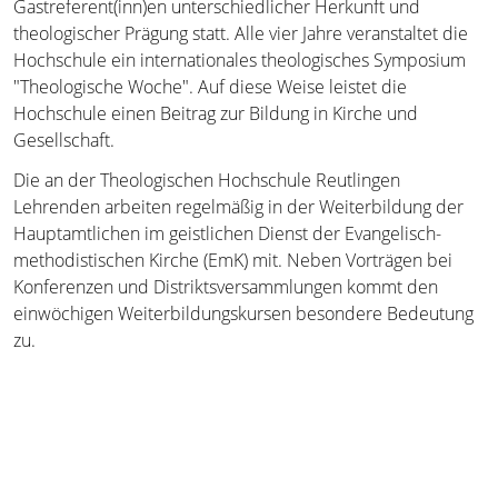
Gastreferent(inn)en unterschiedlicher Herkunft und
Auslandsstudium, Kooperationen
Anfahrt
theologischer Prägung statt. Alle vier Jahre veranstaltet die
Hochschule ein internationales theologisches Symposium
Aktuelles
"Theologische Woche". Auf diese Weise leistet die
Hochschule einen Beitrag zur Bildung in Kirche und
Newsletter
Gesellschaft.
Verwaltung
Die an der Theologischen Hochschule Reutlingen
Lehrenden arbeiten regelmäßig in der Weiterbildung der
Förderkreis
Hauptamtlichen im geistlichen Dienst der Evangelisch-
methodistischen Kirche (EmK) mit. Neben Vorträgen bei
Träger
Konferenzen und Distriktsversammlungen kommt den
einwöchigen Weiterbildungskursen besondere Bedeutung
Geschichte
zu.
Kunst am Bau